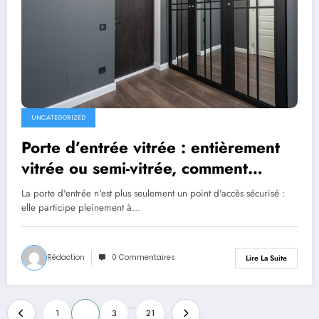
UNCATEGORIZED
Porte d’entrée vitrée : entièrement
vitrée ou semi-vitrée, comment
choisir ?
La porte d'entrée n'est plus seulement un point d'accès sécurisé :
elle participe pleinement à…
Rédaction
0 Commentaires
Lire La Suite
Pagination
…
1
2
3
21