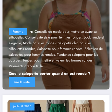
e
Conseils de mode pour mettre en avant sa
.
Conseils de style pour femmes rondes
Look ronde et
,
,
Mode pour les rondes
Salopette chic pour les
,
,
es rondes
Salopette pour femmes rondes
Sélection de
Femme
,
,
es pour femmes rondes
Tendance salopette pour les
de marche 
,
Tenues pour mettre en valeur les formes rondes
Sandales c
,
,
 grande taille
Tendances 
salopette porter quand on est ronde ?
Vacances
 suite
Lire la s
juillet 8, 2026