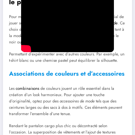
le porter avec style
Pour mettre en valeur le pantalon cargo oversized, il est crucial de
jouer sur les
associations de couleurs
et les
accessoires de mode
. Ce
choix de vêtement offre une souplesse incroyable. Il s’adapte tant à
la
mode masculine
qu’à la
mode féminine
. Des teintes comme le
noir ou le kaki apportent une base neutre.
Permettant d’expérimenter avec d’autres couleurs. Par exemple, un
t-shirt blanc ou une chemise pastel peut équilibrer la silhouette.
Associations de couleurs et d’accessoires
Les
combinaisons
de couleurs jouent un rôle essentiel dans la
création d’un look harmonieux. Pour ajouter une touche
d’originalité, optez pour des
accessoires de mode
tels que des
ceintures larges ou des sacs à dos à motifs. Ces éléments peuvent
transformer l’ensemble d’une tenue.
Rendant le pantalon cargo plus chic ou décontracté selon
l’occasion. La superposition de vêtements et l’ajout de textures