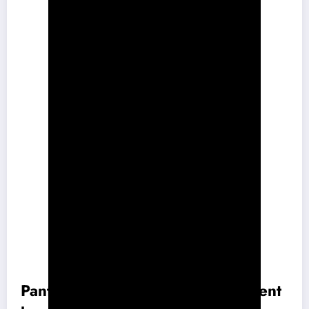
Pantalon Cargo
Critères
Autres Styles
Oversized
Années 90 et
Inspiration
Variée
2000
Confort
Élevé
Moyen à Élevé
Polyvalence
Élevée
Variable
Rétro et
Classique à
Tendances
Décontracté
Moderne
Pantalon cargo oversized : comment