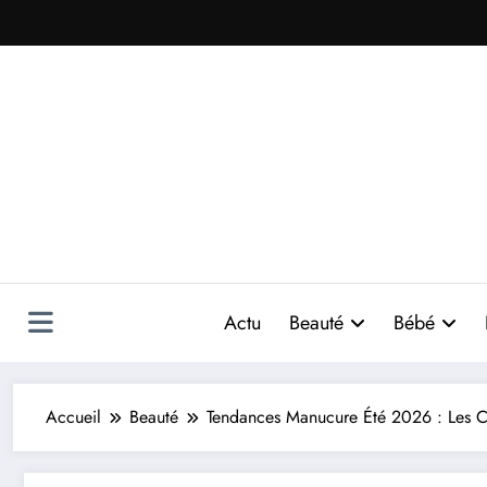
Aller
au
contenu
Actu
Beauté
Bébé
Accueil
Beauté
Tendances Manucure Été 2026 : Les Co