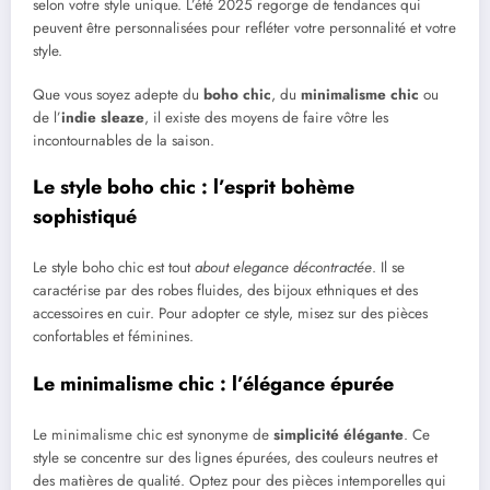
selon votre style unique. L’été 2025 regorge de tendances qui
peuvent être personnalisées pour refléter votre personnalité et votre
style.
Que vous soyez adepte du
boho chic
, du
minimalisme chic
ou
de l’
indie sleaze
, il existe des moyens de faire vôtre les
incontournables de la saison.
Le style boho chic : l’esprit bohème
sophistiqué
Le style boho chic est tout
about elegance décontractée
. Il se
caractérise par des robes fluides, des bijoux ethniques et des
accessoires en cuir. Pour adopter ce style, misez sur des pièces
confortables et féminines.
Le minimalisme chic : l’élégance épurée
Le minimalisme chic est synonyme de
simplicité élégante
. Ce
style se concentre sur des lignes épurées, des couleurs neutres et
des matières de qualité. Optez pour des pièces intemporelles qui