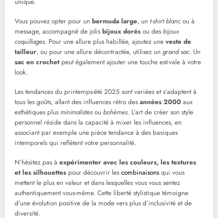
unique.
Vous pouvez opter pour un
bermuda large
, un
t-shirt blanc
ou à
message, accompagné de jolis
bijoux dorés
ou des
bijoux
coquillages
. Pour une allure plus habillée, ajoutez une
veste de
tailleur
, ou pour une allure décontractée, utilisez un
grand sac
. Un
sac en crochet
peut également ajouter une touche estivale à votre
look.
Les tendances du printemps-été 2025 sont variées et s’adaptent à
tous les goûts, allant des influences rétro des
années 2000
aux
esthétiques plus
minimalistes
ou
bohèmes
. L’art de créer son style
personnel réside dans la capacité à mixer les influences, en
associant par exemple une pièce tendance à des basiques
intemporels qui reflètent votre personnalité.
N’hésitez pas à
expérimenter avec les couleurs, les textures
et les silhouettes
pour découvrir les
combinaisons
qui vous
mettent le plus en valeur et dans lesquelles vous vous sentez
authentiquement vous-même. Cette liberté stylistique témoigne
d’une évolution positive de la mode vers plus d’inclusivité et de
diversité.