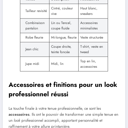
Cintré, couleur
Haut blanc,
Tailleur revisité
vive
sneakers
Combinaison
Lin ou Tencel,
Accessoires
pantalon
coupe fluide
minimalistes
Robe fleurie
Mi-longue, fleurie
Veste structurée
Coupe droite,
T-shirt, veste en
Jean chic
teinte foncée
tweed
Top en lin,
Jupe midi
Midi, lin
accessoires
Accessoires et finitions pour un look
professionnel réussi
La touche finale à votre tenue professionnelle, ce sont les
accessoires
. Ils ont le pouvoir de transformer une simple tenue en
un
look
professionnel accompli, apportant personnalité et
raffinement à votre allure printanière.