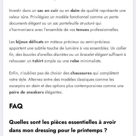
Investir dans un
sac en cuir
ou en
daim
de qualité représente une
valeur sûre. Privilégiez un modèle fonctionnel comme un
porte-
documents élégant
ou un
sac portefeuille structuré
qui
s’harmonisera avec l’ensemble de vos
tenues
professionnelles.
Les
bijoux délicats
en métaux précieux ou semi-précieux
apportent une subtile touche de lumière à vos ensembles. Un
collier
fin
, des
boucles d’oreilles discrètes
ou un
bracelet élégant
suffisent à
rehausser un
t-shirt
simple ou une
robe
minimaliste.
Enfin, n’oubliez pas de choisir des
chaussures
qui complètent
votre style. Alternez entre des modèles classiques comme les
escarpins en daim
et des options plus contemporaines comme une
paire de sneakers
élégantes.
FAQ
Quelles sont les pièces essentielles à avoir
dans mon dressing pour le printemps ?